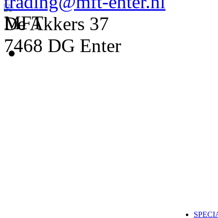
trading@mft-enter.nl
De Akkers 37
7468 DG Enter
SPECI